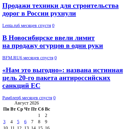
Продажи техники для строительства
дорог в России рухнули
Lenta.ru
6 месяцев спустя
0
В Новосибирске ввели лимит
на продажу огурцов в одни руки
BFM.RU
6 месяцев спустя
0
«Нам это выгодно»: названа истинная
цель 20-го пакета антироссийских
санкций ЕС
Рамблер
6 месяцев спустя
0
Август 2026
Пн
Вт
Ср
Чт
Пт
Сб
Вс
1
2
3
4
5
6
7
8
9
10
11
12
13
14
15
16