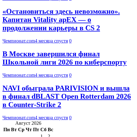
«Остановиться здесь невозможно».
Капитан Vitality apEX — о
продолжении карьеры в CS 2
Чемпионат.com
4 месяца спустя
0
В Москве завершился финал
Школьной лиги 2026 по киберспорту
Чемпионат.com
4 месяца спустя
0
NAVI обыграла PARIVISION и вышла
в финал dBLAST Open Rotterdam 2026
в Counter-Strike 2
Чемпионат.com
4 месяца спустя
0
Август 2026
Пн
Вт
Ср
Чт
Пт
Сб
Вс
1
2