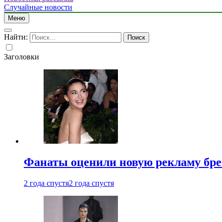
Случайные новости
Меню
Найти:
Заголовки
Фанаты оценили новую рекламу бре
2 года спустя
2 года спустя