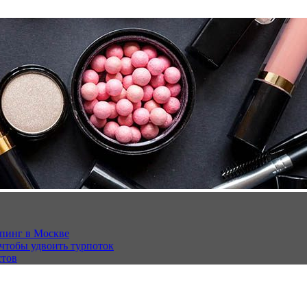
опинг в Москве
 чтобы удвоить турпоток
стов