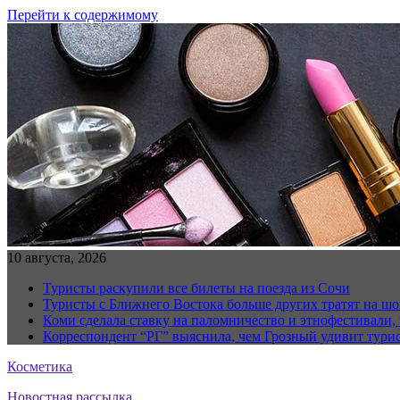
Перейти к содержимому
10 августа, 2026
Туристы раскупили все билеты на поезда из Сочи
Туристы с Ближнего Востока больше других тратят на ш
Коми сделала ставку на паломничество и этнофестивали,
Корреспондент “РГ” выяснила, чем Грозный удивит тури
Косметика
Новостная рассылка