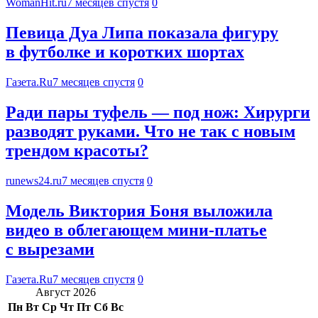
WomanHit.ru
7 месяцев спустя
0
Певица Дуа Липа показала фигуру
в футболке и коротких шортах
Газета.Ru
7 месяцев спустя
0
Ради пары туфель — под нож: Хирурги
разводят руками. Что не так с новым
трендом красоты?
runews24.ru
7 месяцев спустя
0
Модель Виктория Боня выложила
видео в облегающем мини-платье
с вырезами
Газета.Ru
7 месяцев спустя
0
Август 2026
Пн
Вт
Ср
Чт
Пт
Сб
Вс