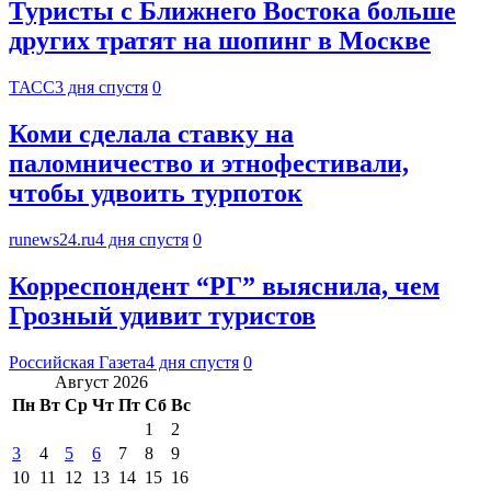
Туристы с Ближнего Востока больше
других тратят на шопинг в Москве
ТАСС
3 дня спустя
0
Коми сделала ставку на
паломничество и этнофестивали,
чтобы удвоить турпоток
runews24.ru
4 дня спустя
0
Корреспондент “РГ” выяснила, чем
Грозный удивит туристов
Российская Газета
4 дня спустя
0
Август 2026
Пн
Вт
Ср
Чт
Пт
Сб
Вс
1
2
3
4
5
6
7
8
9
10
11
12
13
14
15
16