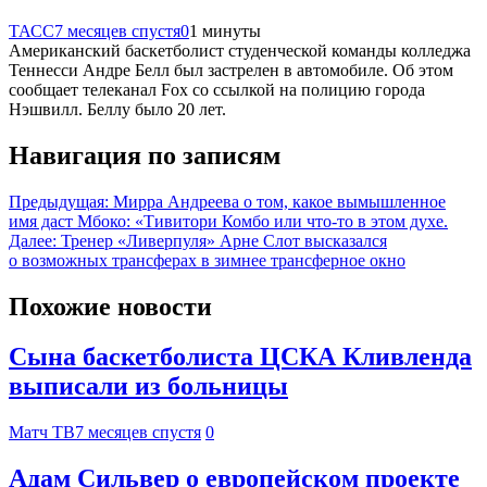
ТАСС
7 месяцев спустя
0
1 минуты
Американский баскетболист студенческой команды колледжа
Теннесси Андре Белл был застрелен в автомобиле. Об этом
сообщает телеканал Fox со ссылкой на полицию города
Нэшвилл. Беллу было 20 лет.
Навигация по записям
Предыдущая:
Мирра Андреева о том, какое вымышленное
имя даст Мбоко: «Тивитори Комбо или что-то в этом духе.
Далее:
Тренер «Ливерпуля» Арне Слот высказался
о возможных трансферах в зимнее трансферное окно
Похожие новости
Сына баскетболиста ЦСКА Кливленда
выписали из больницы
Матч ТВ
7 месяцев спустя
0
Адам Сильвер о европейском проекте