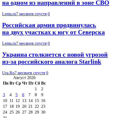
на одном из направлений в зоне СВО
Lenta.ru
7 месяцев спустя
0
Российская армия продвинулась
на двух участках к югу от Северска
Lenta.ru
7 месяцев спустя
0
Украина столкнется с новой угрозой
из-за российского аналога Starlink
Ura.Ru
7 месяцев спустя
0
Август 2026
Пн
Вт
Ср
Чт
Пт
Сб
Вс
1
2
3
4
5
6
7
8
9
10
11
12
13
14
15
16
17
18
19
20
21
22
23
24
25
26
27
28
29
30
31