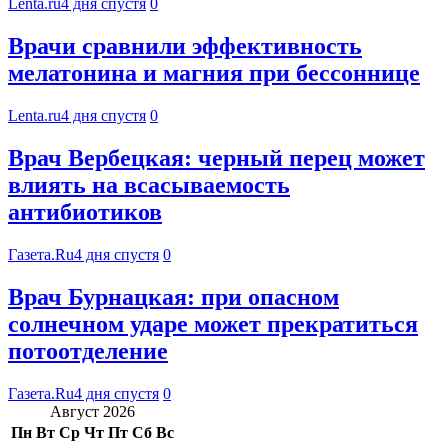
Lenta.ru
4 дня спустя
0
Врачи сравнили эффективность
мелатонина и магния при бессоннице
Lenta.ru
4 дня спустя
0
Врач Вербецкая: черный перец может
влиять на всасываемость
антибиотиков
Газета.Ru
4 дня спустя
0
Врач Бурнацкая: при опасном
солнечном ударе может прекратиться
потоотделение
Газета.Ru
4 дня спустя
0
Август 2026
Пн
Вт
Ср
Чт
Пт
Сб
Вс