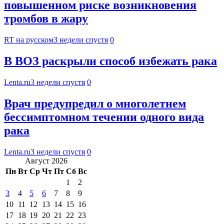
повышенном риске возникновения
тромбов в жару
RT на русском
3 недели спустя
0
В ВОЗ раскрыли способ избежать рака
Lenta.ru
3 недели спустя
0
Врач предупредил о многолетнем
бессимптомном течении одного вида
рака
Lenta.ru
3 недели спустя
0
Август 2026
Пн
Вт
Ср
Чт
Пт
Сб
Вс
1
2
3
4
5
6
7
8
9
10
11
12
13
14
15
16
17
18
19
20
21
22
23