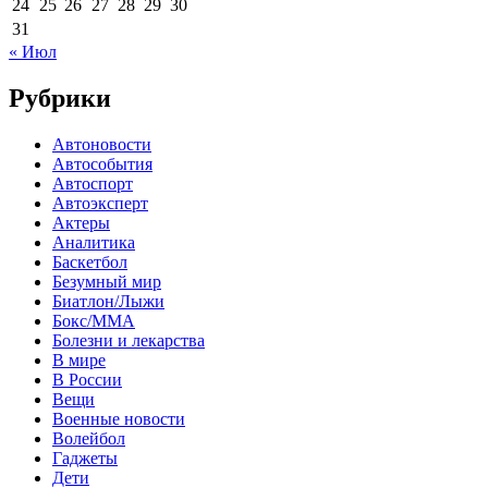
24
25
26
27
28
29
30
31
« Июл
Рубрики
Автоновости
Автособытия
Автоспорт
Автоэксперт
Актеры
Аналитика
Баскетбол
Безумный мир
Биатлон/Лыжи
Бокс/MMA
Болезни и лекарства
В мире
В России
Вещи
Военные новости
Волейбол
Гаджеты
Дети