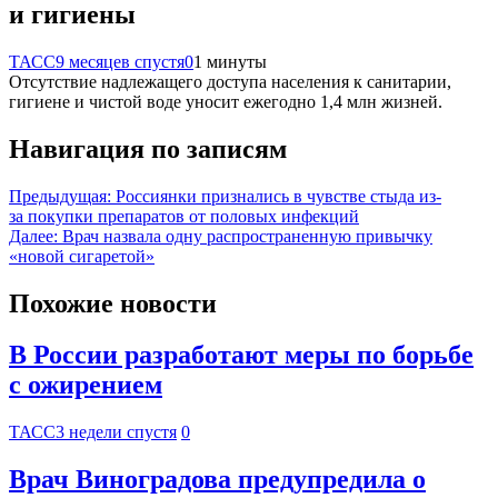
и гигиены
ТАСС
9 месяцев спустя
0
1 минуты
Отсутствие надлежащего доступа населения к санитарии,
гигиене и чистой воде уносит ежегодно 1,4 млн жизней.
Навигация по записям
Предыдущая:
Россиянки признались в чувстве стыда из-
за покупки препаратов от половых инфекций
Далее:
Врач назвала одну распространенную привычку
«новой сигаретой»
Похожие новости
В России разработают меры по борьбе
с ожирением
ТАСС
3 недели спустя
0
Врач Виноградова предупредила о