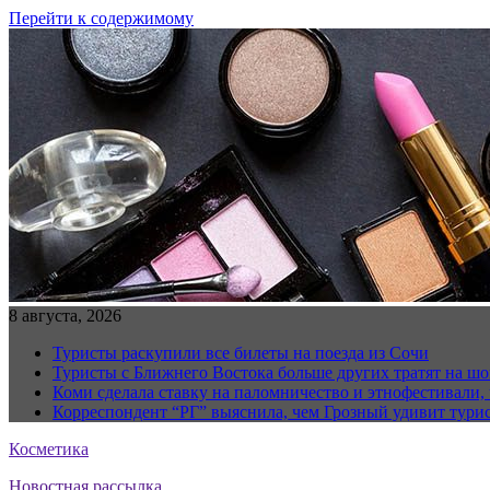
Перейти к содержимому
8 августа, 2026
Туристы раскупили все билеты на поезда из Сочи
Туристы с Ближнего Востока больше других тратят на ш
Коми сделала ставку на паломничество и этнофестивали,
Корреспондент “РГ” выяснила, чем Грозный удивит тури
Косметика
Новостная рассылка