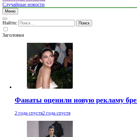
Случайные новости
Меню
Найти:
Заголовки
Фанаты оценили новую рекламу бре
2 года спустя
2 года спустя