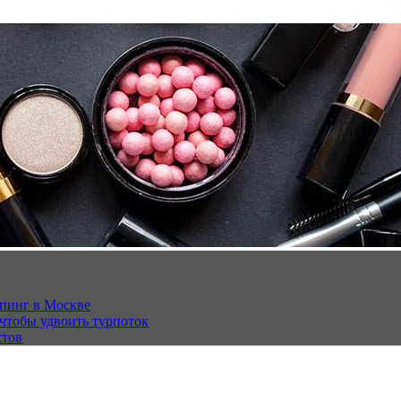
опинг в Москве
 чтобы удвоить турпоток
стов