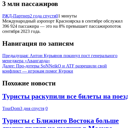
3 млн пассажиров
РЖД-Партнер
2 года спустя
0
1 минуты
Международный аэропорт Красноярска в сентябре обслужил
396 924 пассажира — это на 8% превышает пассажиропоток
сентября 2023 года.
Навигация по записям
Предыдущая:
Антон Курьянов покинул пост генерального
менеджера «Авангарда»
Далее:
Про-дотеры SoNNeikO и ATF разрешили свой
конфликт — игрокам помог Куроки
Похожие новости
Туристы раскупили все билеты на поез
TourDom
3 дня спустя
0
Туристы с Ближнего Востока больше