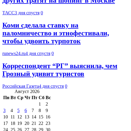
других тратят на шопинг в Москве
ТАСС
3 дня спустя
0
Коми сделала ставку на
паломничество и этнофестивали,
чтобы удвоить турпоток
runews24.ru
4 дня спустя
0
Корреспондент “РГ” выяснила, чем
Грозный удивит туристов
Российская Газета
4 дня спустя
0
Август 2026
Пн
Вт
Ср
Чт
Пт
Сб
Вс
1
2
3
4
5
6
7
8
9
10
11
12
13
14
15
16
17
18
19
20
21
22
23
24
25
26
27
28
29
30