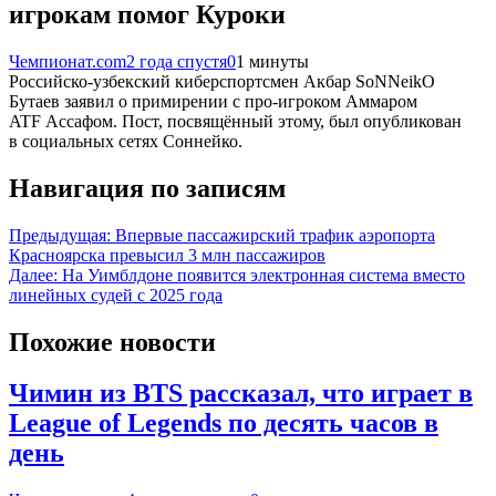
игрокам помог Куроки
Чемпионат.com
2 года спустя
0
1 минуты
Российско-узбекский киберспортсмен Акбар SoNNeikO
Бутаев заявил о примирении с про-игроком Аммаром
ATF Ассафом. Пост, посвящённый этому, был опубликован
в социальных сетях Соннейко.
Навигация по записям
Предыдущая:
Впервые пассажирский трафик аэропорта
Красноярска превысил 3 млн пассажиров
Далее:
На Уимблдоне появится электронная система вместо
линейных судей с 2025 года
Похожие новости
Чимин из BTS рассказал, что играет в
League of Legends по десять часов в
день