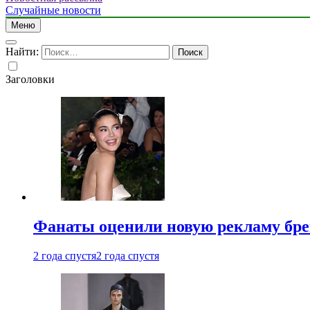
Случайные новости
Меню
Найти:
Заголовки
Фанаты оценили новую рекламу бре
2 года спустя
2 года спустя