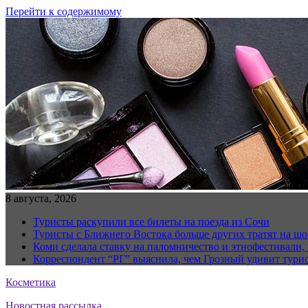
Перейти к содержимому
8 августа, 2026
Туристы раскупили все билеты на поезда из Сочи
Туристы с Ближнего Востока больше других тратят на ш
Коми сделала ставку на паломничество и этнофестивали,
Корреспондент “РГ” выяснила, чем Грозный удивит тури
Косметика
Новостная рассылка