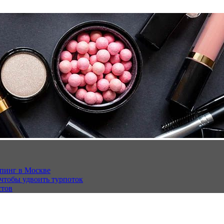
опинг в Москве
 чтобы удвоить турпоток
стов