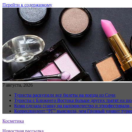
Перейти к содержимому
7 августа, 2026
Туристы раскупили все билеты на поезда из Сочи
Туристы с Ближнего Востока больше других тратят на ш
Коми сделала ставку на паломничество и этнофестивали,
Корреспондент “РГ” выяснила, чем Грозный удивит тури
Косметика
Новостная рассылка