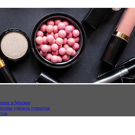
опинг в Москве
 чтобы удвоить турпоток
стов