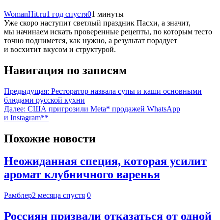
WomanHit.ru
1 год спустя
0
1 минуты
Уже скоро наступит светлый праздник Пасхи, а значит,
мы начинаем искать проверенные рецепты, по которым тесто
точно поднимется, как нужно, а результат порадует
и восхитит вкусом и структурой.
Навигация по записям
Предыдущая:
Ресторатор назвала супы и каши основными
блюдами русской кухни
Далее:
США пригрозили Meta* продажей WhatsApp
и Instagram**
Похожие новости
Неожиданная специя, которая усилит
аромат клубничного варенья
Рамблер
2 месяца спустя
0
Россиян призвали отказаться от одной