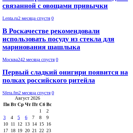
связанной с овощами привычки
Lenta.ru
2 месяца спустя
0
В Роскачестве рекомендовали
использовать посуду из стекла для
маринования шашлыка
Москва24
2 месяца спустя
0
Первый сладкий онигири появится на
полках российского ритейла
Sfera.fm
2 месяца спустя
0
Август 2026
Пн
Вт
Ср
Чт
Пт
Сб
Вс
1
2
3
4
5
6
7
8
9
10
11
12
13
14
15
16
17
18
19
20
21
22
23