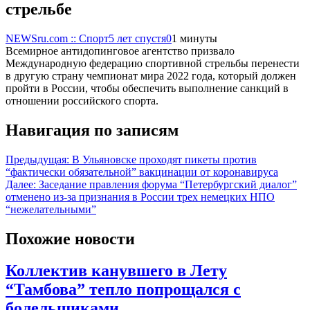
стрельбе
NEWSru.com :: Спорт
5 лет спустя
0
1 минуты
Всемирное антидопинговое агентство призвало
Международную федерацию спортивной стрельбы перенести
в другую страну чемпионат мира 2022 года, который должен
пройти в России, чтобы обеспечить выполнение санкций в
отношении российского спорта.
Навигация по записям
Предыдущая:
В Ульяновске проходят пикеты против
“фактически обязательной” вакцинации от коронавируса
Далее:
Заседание правления форума “Петербургский диалог”
отменено из-за признания в России трех немецких НПО
“нежелательными”
Похожие новости
Коллектив канувшего в Лету
“Тамбова” тепло попрощался с
болельщиками