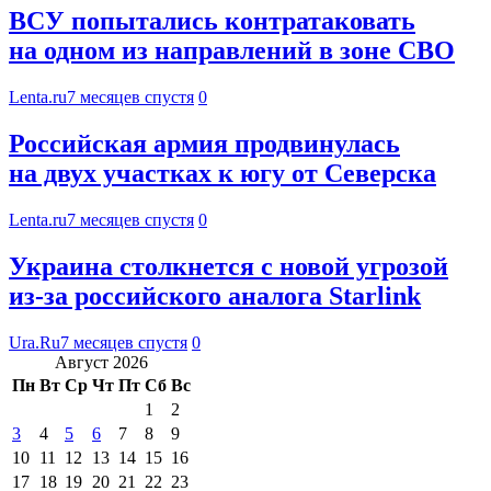
ВСУ попытались контратаковать
на одном из направлений в зоне СВО
Lenta.ru
7 месяцев спустя
0
Российская армия продвинулась
на двух участках к югу от Северска
Lenta.ru
7 месяцев спустя
0
Украина столкнется с новой угрозой
из-за российского аналога Starlink
Ura.Ru
7 месяцев спустя
0
Август 2026
Пн
Вт
Ср
Чт
Пт
Сб
Вс
1
2
3
4
5
6
7
8
9
10
11
12
13
14
15
16
17
18
19
20
21
22
23