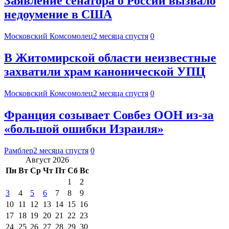
Заявление сенатора о России вызвало
недоумение в США
Московский Комсомолец
2 месяца спустя
0
В Житомирской области неизвестные
захватили храм канонической УПЦ
Московский Комсомолец
2 месяца спустя
0
Франция созывает Совбез ООН из-за
«большой ошибки Израиля»
Рамблер
2 месяца спустя
0
Август 2026
Пн
Вт
Ср
Чт
Пт
Сб
Вс
1
2
3
4
5
6
7
8
9
10
11
12
13
14
15
16
17
18
19
20
21
22
23
24
25
26
27
28
29
30