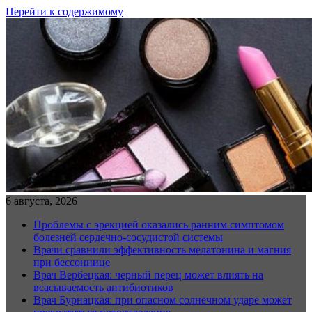
Перейти к содержимому
6 августа, 2026
Проблемы с эрекцией оказались ранним симптомом
болезней сердечно-сосудистой системы
Врачи сравнили эффективность мелатонина и магния
при бессоннице
Врач Вербецкая: черный перец может влиять на
всасываемость антибиотиков
Врач Бурнацкая: при опасном солнечном ударе может