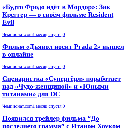
«Будто Фродо идёт в Мордор»: Зак
Креггер — о своём фильме Resident
Evil
Чемпионат.com
1 месяц спустя
0
Фильм «Дьявол носит Prada 2» вышел
в онлайне
Чемпионат.com
1 месяц спустя
0
Сценаристка «Супергёрл» поработает
над «Чудо-женщиной» и «Юными
титанами» для DC
Чемпионат.com
1 месяц спустя
0
Появился трейлер фильма “До
последнего грамма” с Итаном Хоуком