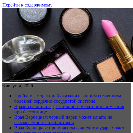
Перейти к содержимому
6 августа, 2026
Проблемы с эрекцией оказались ранним симптомом
болезней сердечно-сосудистой системы
Врачи сравнили эффективность мелатонина и магния
при бессоннице
Врач Вербецкая: черный перец может влиять на
всасываемость антибиотиков
Врач Бурнацкая: при опасном солнечном ударе может