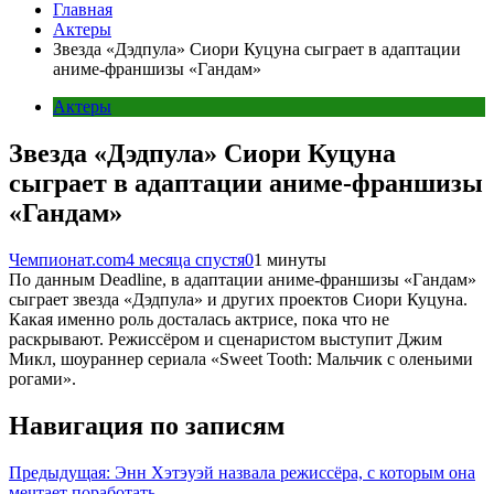
Главная
Актеры
Звезда «Дэдпула» Сиори Куцуна сыграет в адаптации
аниме-франшизы «Гандам»
Актеры
Звезда «Дэдпула» Сиори Куцуна
сыграет в адаптации аниме-франшизы
«Гандам»
Чемпионат.com
4 месяца спустя
0
1 минуты
По данным Deadline, в адаптации аниме-франшизы «Гандам»
сыграет звезда «Дэдпула» и других проектов Сиори Куцуна.
Какая именно роль досталась актрисе, пока что не
раскрывают. Режиссёром и сценаристом выступит Джим
Микл, шоураннер сериала «Sweet Tooth: Мальчик с оленьими
рогами».
Навигация по записям
Предыдущая:
Энн Хэтэуэй назвала режиссёра, с которым она
мечтает поработать