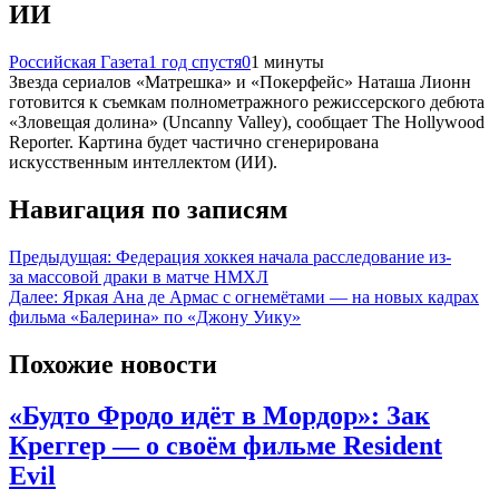
ИИ
Российская Газета
1 год спустя
0
1 минуты
Звезда сериалов «Матрешка» и «Покерфейс» Наташа Лионн
готовится к съемкам полнометражного режиссерского дебюта
«Зловещая долина» (Uncanny Valley), сообщает The Hollywood
Reporter. Картина будет частично сгенерирована
искусственным интеллектом (ИИ).
Навигация по записям
Предыдущая:
Федерация хоккея начала расследование из-
за массовой драки в матче НМХЛ
Далее:
Яркая Ана де Армас с огнемётами — на новых кадрах
фильма «Балерина» по «Джону Уику»
Похожие новости
«Будто Фродо идёт в Мордор»: Зак
Креггер — о своём фильме Resident
Evil