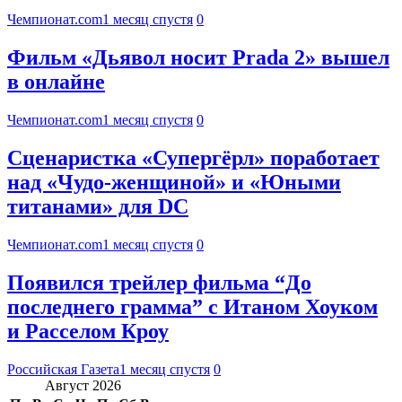
Чемпионат.com
1 месяц спустя
0
Фильм «Дьявол носит Prada 2» вышел
в онлайне
Чемпионат.com
1 месяц спустя
0
Сценаристка «Супергёрл» поработает
над «Чудо-женщиной» и «Юными
титанами» для DC
Чемпионат.com
1 месяц спустя
0
Появился трейлер фильма “До
последнего грамма” с Итаном Хоуком
и Расселом Кроу
Российская Газета
1 месяц спустя
0
Август 2026