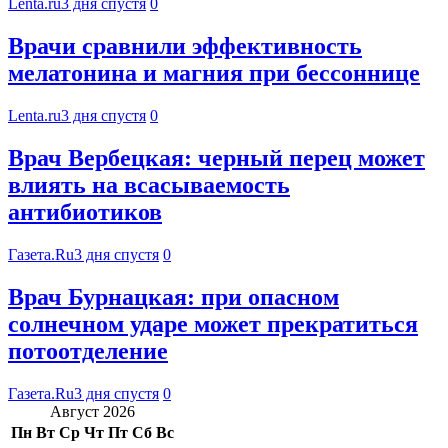
Lenta.ru
3 дня спустя
0
Врачи сравнили эффективность
мелатонина и магния при бессоннице
Lenta.ru
3 дня спустя
0
Врач Вербецкая: черный перец может
влиять на всасываемость
антибиотиков
Газета.Ru
3 дня спустя
0
Врач Бурнацкая: при опасном
солнечном ударе может прекратиться
потоотделение
Газета.Ru
3 дня спустя
0
Август 2026
Пн
Вт
Ср
Чт
Пт
Сб
Вс