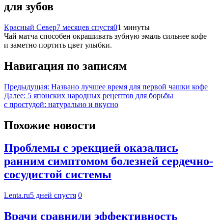
для зубов
Красный Север
7 месяцев спустя
0
1 минуты
Чай матча способен окрашивать зубную эмаль сильнее кофе
и заметно портить цвет улыбки.
Навигация по записям
Предыдущая:
Названо лучшее время для первой чашки кофе
Далее:
5 японских народных рецептов для борьбы
с простудой: натурально и вкусно
Похожие новости
Проблемы с эрекцией оказались
ранним симптомом болезней сердечно-
сосудистой системы
Lenta.ru
5 дней спустя
0
Врачи сравнили эффективность