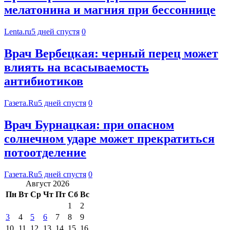
мелатонина и магния при бессоннице
Lenta.ru
5 дней спустя
0
Врач Вербецкая: черный перец может
влиять на всасываемость
антибиотиков
Газета.Ru
5 дней спустя
0
Врач Бурнацкая: при опасном
солнечном ударе может прекратиться
потоотделение
Газета.Ru
5 дней спустя
0
Август 2026
Пн
Вт
Ср
Чт
Пт
Сб
Вс
1
2
3
4
5
6
7
8
9
10
11
12
13
14
15
16