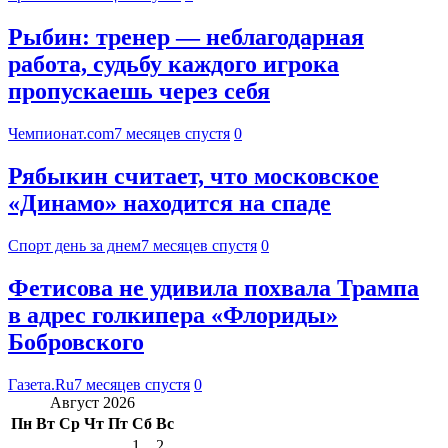
Рыбин: тренер — неблагодарная
работа, судьбу каждого игрока
пропускаешь через себя
Чемпионат.com
7 месяцев спустя
0
Рябыкин считает, что московское
«Динамо» находится на спаде
Спорт день за днем
7 месяцев спустя
0
Фетисова не удивила похвала Трампа
в адрес голкипера «Флориды»
Бобровского
Газета.Ru
7 месяцев спустя
0
Август 2026
Пн
Вт
Ср
Чт
Пт
Сб
Вс
1
2