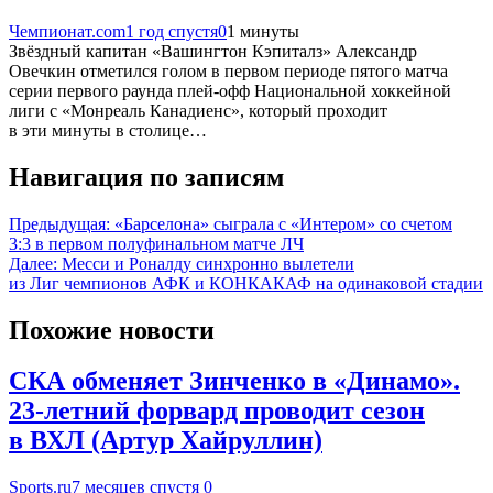
Чемпионат.com
1 год спустя
0
1 минуты
Звёздный капитан «Вашингтон Кэпиталз» Александр
Овечкин отметился голом в первом периоде пятого матча
серии первого раунда плей-офф Национальной хоккейной
лиги с «Монреаль Канадиенс», который проходит
в эти минуты в столице…
Навигация по записям
Предыдущая:
«Барселона» сыграла с «Интером» со счетом
3:3 в первом полуфинальном матче ЛЧ
Далее:
Месси и Роналду синхронно вылетели
из Лиг чемпионов АФК и КОНКАКАФ на одинаковой стадии
Похожие новости
СКА обменяет Зинченко в «Динамо».
23-летний форвард проводит сезон
в ВХЛ (Артур Хайруллин)
Sports.ru
7 месяцев спустя
0