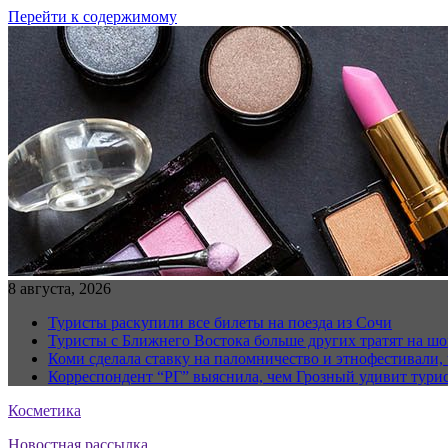
Перейти к содержимому
8 августа, 2026
Туристы раскупили все билеты на поезда из Сочи
Туристы с Ближнего Востока больше других тратят на ш
Коми сделала ставку на паломничество и этнофестивали,
Корреспондент “РГ” выяснила, чем Грозный удивит тури
Косметика
Новостная рассылка