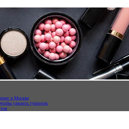
опинг в Москве
 чтобы удвоить турпоток
стов