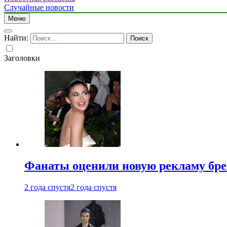
Случайные новости
Меню
Найти:
Заголовки
Фанаты оценили новую рекламу бре
2 года спустя
2 года спустя