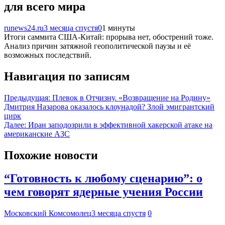
для всего мира
runews24.ru
3 месяца спустя
0
1 минуты
Итоги саммита США-Китай: прорыва нет, обострений тоже.
Анализ причин затяжной геополитической паузы и её
возможных последствий.
Навигация по записям
Предыдущая:
Плевок в Отчизну. «Возвращение на Родину»
Дмитрия Назарова оказалось клоунадой? Злой эмигрантский
цирк
Далее:
Иран заподозрили в эффективной хакерской атаке на
американские АЗС
Похожие новости
“Готовность к любому сценарию”: о
чем говорят ядерные учения России
Московский Комсомолец
3 месяца спустя
0