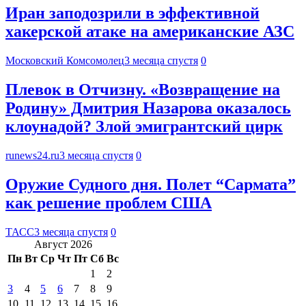
Иран заподозрили в эффективной
хакерской атаке на американские АЗС
Московский Комсомолец
3 месяца спустя
0
Плевок в Отчизну. «Возвращение на
Родину» Дмитрия Назарова оказалось
клоунадой? Злой эмигрантский цирк
runews24.ru
3 месяца спустя
0
Оружие Судного дня. Полет “Сармата”
как решение проблем США
ТАСС
3 месяца спустя
0
Август 2026
Пн
Вт
Ср
Чт
Пт
Сб
Вс
1
2
3
4
5
6
7
8
9
10
11
12
13
14
15
16