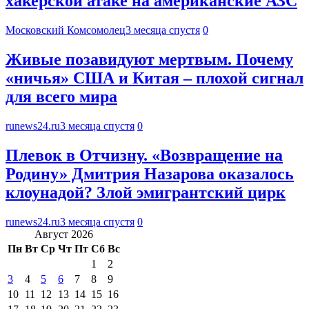
хакерской атаке на американские АЗС
Московский Комсомолец
3 месяца спустя
0
Живые позавидуют мертвым. Почему
«ничья» США и Китая – плохой сигнал
для всего мира
runews24.ru
3 месяца спустя
0
Плевок в Отчизну. «Возвращение на
Родину» Дмитрия Назарова оказалось
клоунадой? Злой эмигрантский цирк
runews24.ru
3 месяца спустя
0
Август 2026
Пн
Вт
Ср
Чт
Пт
Сб
Вс
1
2
3
4
5
6
7
8
9
10
11
12
13
14
15
16