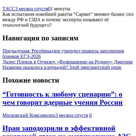
ТАСС
3 месяца спустя
0
1 минуты
Как испытания новейшей ракеты "Сармат" меняют баланс сил
между РФ и США и почему эксперты называют её
технологией будущего?
Навигация по записям
Предыдущая:
Рособрнадзор утвердил правила заполнения
бланков ЕГЭ-2026
Далее:
Плевок в Отчизну. «Возвращение на Родину» Дмитрия
Назарова оказалось клоунадой? Злой эмигрантский цирк
Похожие новости
“Готовность к любому сценарию”: о
чем говорят ядерные учения России
Московский Комсомолец
3 месяца спустя
0
Иран заподозрили в эффективной