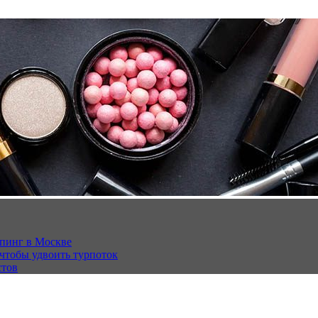
опинг в Москве
 чтобы удвоить турпоток
стов