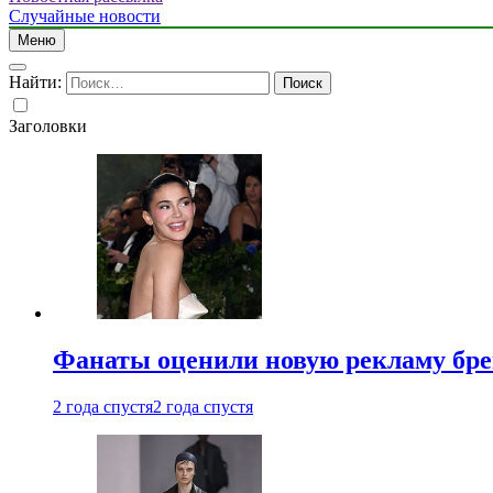
Случайные новости
Меню
Найти:
Заголовки
Фанаты оценили новую рекламу бре
2 года спустя
2 года спустя