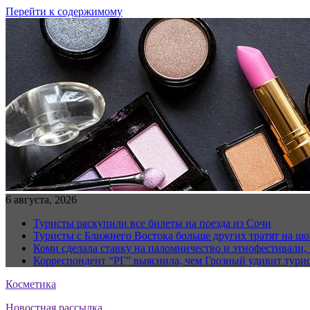
Перейти к содержимому
6 августа, 2026
Туристы раскупили все билеты на поезда из Сочи
Туристы с Ближнего Востока больше других тратят на ш
Коми сделала ставку на паломничество и этнофестивали,
Корреспондент “РГ” выяснила, чем Грозный удивит тури
Косметика
Новостная рассылка