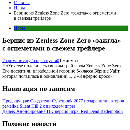
Главная
Игры
Бернис из Zenless Zone Zero «зажгла» с огнеметами
в свежем трейлере
Игры
Бернис из Zenless Zone Zero «зажгла»
с огнеметами в свежем трейлере
Игромания.ру
2 года спустя
0
1 минуты
HoYoverse поделилась свежим трейлером Zenless Zone Zero.
Его посвятили играбельной героине S-класса Бёрнис Уайт,
которая появилась в обновлении 1. 2 «Инферно-кросс».
Навигация по записям
Предыдущая:
Создатели Cyberpunk 2077 поздравили авторов
ремейка Silent Hill 2 с выходом игры
Далее:
Анонсирована ПК-версия игры Red Dead Redemption
Похожие новости