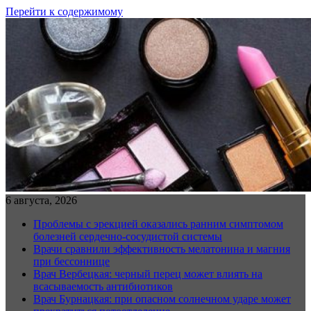
Перейти к содержимому
6 августа, 2026
Проблемы с эрекцией оказались ранним симптомом
болезней сердечно-сосудистой системы
Врачи сравнили эффективность мелатонина и магния
при бессоннице
Врач Вербецкая: черный перец может влиять на
всасываемость антибиотиков
Врач Бурнацкая: при опасном солнечном ударе может