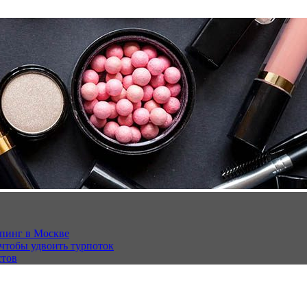
опинг в Москве
 чтобы удвоить турпоток
стов