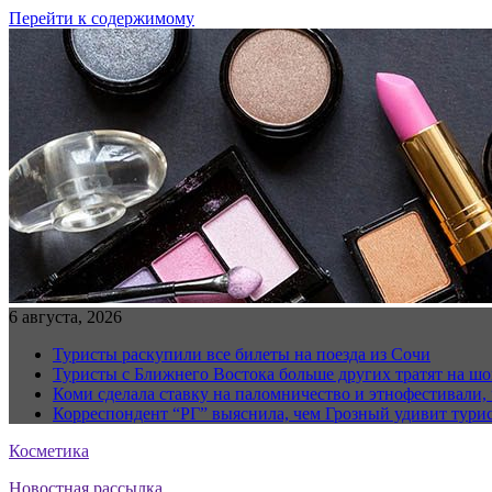
Перейти к содержимому
6 августа, 2026
Туристы раскупили все билеты на поезда из Сочи
Туристы с Ближнего Востока больше других тратят на ш
Коми сделала ставку на паломничество и этнофестивали,
Корреспондент “РГ” выяснила, чем Грозный удивит тури
Косметика
Новостная рассылка