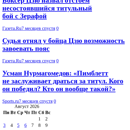
Боксер Цзю назвал отстоем
несостоявшийся титульный
бой с Зерафой
Газета.Ru
7 месяцев спустя
0
Судья отнял у бойца Цзю возможность
завоевать пояс
Газета.Ru
7 месяцев спустя
0
Усман Нурмагомедов: «Пимблетт
не заслуживает драться за титул. Кого
он победил? Кто он вообще такой?»
Sports.ru
7 месяцев спустя
0
Август 2026
Пн
Вт
Ср
Чт
Пт
Сб
Вс
1
2
3
4
5
6
7
8
9