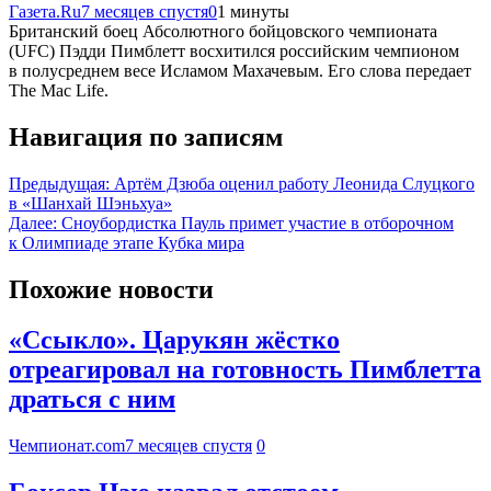
Газета.Ru
7 месяцев спустя
0
1 минуты
Британский боец Абсолютного бойцовского чемпионата
(UFC) Пэдди Пимблетт восхитился российским чемпионом
в полусреднем весе Исламом Махачевым. Его слова передает
The Mac Life.
Навигация по записям
Предыдущая:
Артём Дзюба оценил работу Леонида Слуцкого
в «Шанхай Шэньхуа»
Далее:
Сноубордистка Пауль примет участие в отборочном
к Олимпиаде этапе Кубка мира
Похожие новости
«Ссыкло». Царукян жёстко
отреагировал на готовность Пимблетта
драться с ним
Чемпионат.com
7 месяцев спустя
0