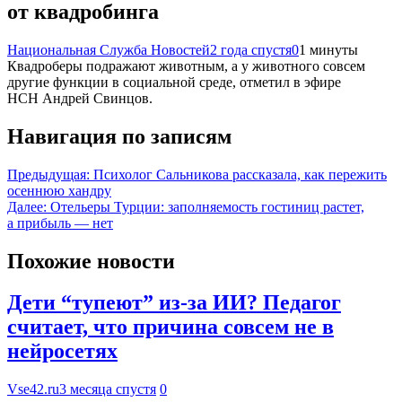
от квадробинга
Национальная Служба Новостей
2 года спустя
0
1 минуты
Квадроберы подражают животным, а у животного совсем
другие функции в социальной среде, отметил в эфире
НСН Андрей Свинцов.
Навигация по записям
Предыдущая:
Психолог Сальникова рассказала, как пережить
осеннюю хандру
Далее:
Отельеры Турции: заполняемость гостиниц растет,
а прибыль — нет
Похожие новости
Дети “тупеют” из-за ИИ? Педагог
считает, что причина совсем не в
нейросетях
Vse42.ru
3 месяца спустя
0