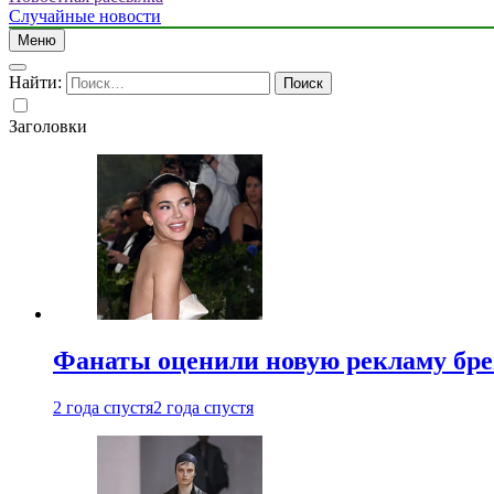
Случайные новости
Меню
Найти:
Заголовки
Фанаты оценили новую рекламу бре
2 года спустя
2 года спустя