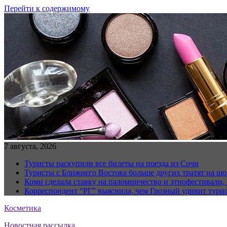
Перейти к содержимому
7 августа, 2026
Туристы раскупили все билеты на поезда из Сочи
Туристы с Ближнего Востока больше других тратят на ш
Коми сделала ставку на паломничество и этнофестивали,
Корреспондент “РГ” выяснила, чем Грозный удивит тури
Косметика
Новостная рассылка