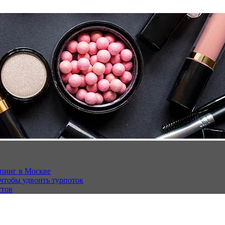
опинг в Москве
 чтобы удвоить турпоток
стов