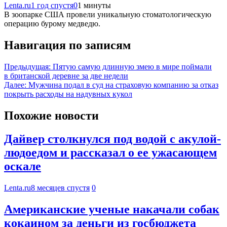
Lenta.ru
1 год спустя
0
1 минуты
В зоопарке США провели уникальную стоматологическую
операцию бурому медведю.
Навигация по записям
Предыдущая:
Пятую самую длинную змею в мире поймали
в британской деревне за две недели
Далее:
Мужчина подал в суд на страховую компанию за отказ
покрыть расходы на надувных кукол
Похожие новости
Дайвер столкнулся под водой с акулой-
людоедом и рассказал о ее ужасающем
оскале
Lenta.ru
8 месяцев спустя
0
Американские ученые накачали собак
кокаином за деньги из госбюджета