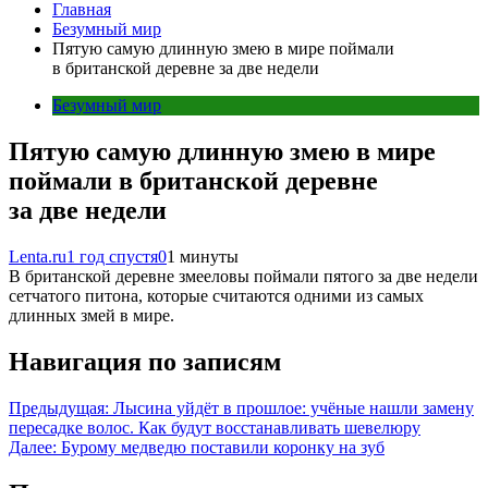
Главная
Безумный мир
Пятую самую длинную змею в мире поймали
в британской деревне за две недели
Безумный мир
Пятую самую длинную змею в мире
поймали в британской деревне
за две недели
Lenta.ru
1 год спустя
0
1 минуты
В британской деревне змееловы поймали пятого за две недели
сетчатого питона, которые считаются одними из самых
длинных змей в мире.
Навигация по записям
Предыдущая:
Лысина уйдёт в прошлое: учёные нашли замену
пересадке волос. Как будут восстанавливать шевелюру
Далее:
Бурому медведю поставили коронку на зуб