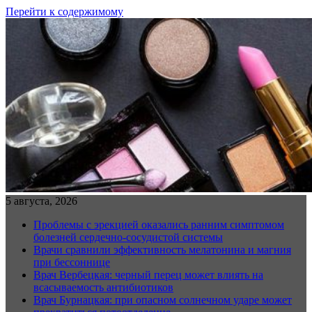
Перейти к содержимому
5 августа, 2026
Проблемы с эрекцией оказались ранним симптомом
болезней сердечно-сосудистой системы
Врачи сравнили эффективность мелатонина и магния
при бессоннице
Врач Вербецкая: черный перец может влиять на
всасываемость антибиотиков
Врач Бурнацкая: при опасном солнечном ударе может