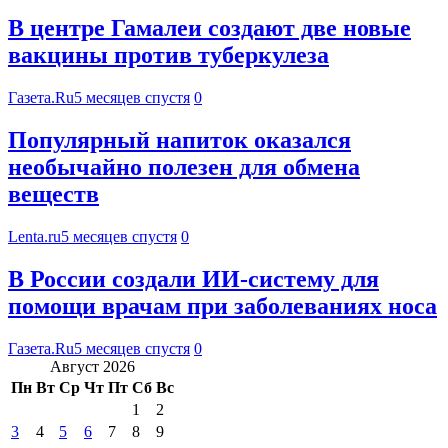
В центре Гамалеи создают две новые
вакцины против туберкулеза
Газета.Ru
5 месяцев спустя
0
Популярный напиток оказался
необычайно полезен для обмена
веществ
Lenta.ru
5 месяцев спустя
0
В России создали ИИ-систему для
помощи врачам при заболеваниях носа
Газета.Ru
5 месяцев спустя
0
Август 2026
Пн
Вт
Ср
Чт
Пт
Сб
Вс
1
2
3
4
5
6
7
8
9