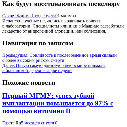
Как будут восстанавливать шевелюру
Секрет Фирмы
1 год спустя
0
1 минуты
Испанские учёные научились выращивать волосы
в лаборатории. Специалисты клиники в Мадриде разработали
лекарство от андрогенной алопеции, или облысения.
Навигация по записям
Предыдущая:
Сонливость в послеобеденное время связали
с более высоким риском смерти
Далее:
Пятую самую длинную змею в мире поймали
в британской деревне за две недели
Похожие новости
Первый МГМУ: успех зубной
имплантации повышается до 97% с
помощью витамина D
Газета.Ru
5 месяцев спустя
0