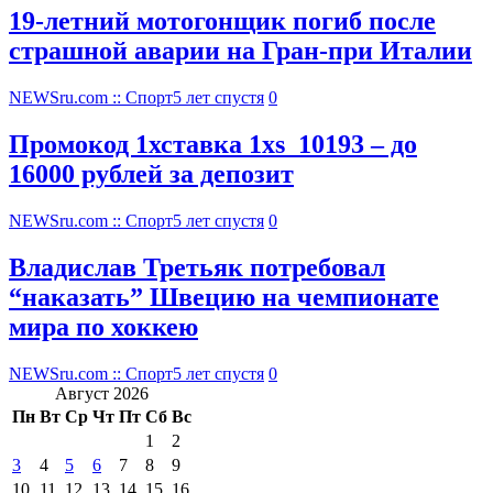
19-летний мотогонщик погиб после
страшной аварии на Гран-при Италии
NEWSru.com :: Спорт
5 лет спустя
0
Промокод 1хставка 1xs_10193 – до
16000 рублей за депозит
NEWSru.com :: Спорт
5 лет спустя
0
Владислав Третьяк потребовал
“наказать” Швецию на чемпионате
мира по хоккею
NEWSru.com :: Спорт
5 лет спустя
0
Август 2026
Пн
Вт
Ср
Чт
Пт
Сб
Вс
1
2
3
4
5
6
7
8
9
10
11
12
13
14
15
16