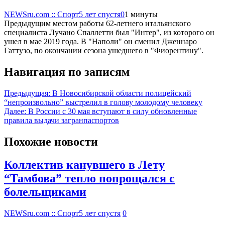
NEWSru.com :: Спорт
5 лет спустя
0
1 минуты
Предыдущим местом работы 62-летнего итальянского
специалиста Лучано Спаллетти был "Интер", из которого он
ушел в мае 2019 года. В "Наполи" он сменил Дженнаро
Гаттузо, по окончании сезона ушедшего в "Фиорентину".
Навигация по записям
Предыдущая:
В Новосибирской области полицейский
“непроизвольно” выстрелил в голову молодому человеку
Далее:
В России с 30 мая вступают в силу обновленные
правила выдачи загранпаспортов
Похожие новости
Коллектив канувшего в Лету
“Тамбова” тепло попрощался с
болельщиками
NEWSru.com :: Спорт
5 лет спустя
0