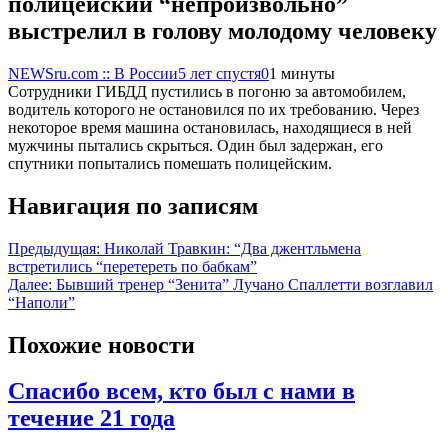
полицейский “непроизвольно”
выстрелил в голову молодому человеку
NEWSru.com :: В России
5 лет спустя
0
1 минуты
Сотрудники ГИБДД пустились в погоню за автомобилем,
водитель которого не остановился по их требованию. Через
некоторое время машина остановилась, находящиеся в ней
мужчины пытались скрыться. Один был задержан, его
спутники попытались помешать полицейским.
Навигация по записям
Предыдущая:
Николай Травкин: “Два джентльмена
встретились “перетереть по бабкам”
Далее:
Бывший тренер “Зенита” Лучано Спаллетти возглавил
“Наполи”
Похожие новости
Спасибо всем, кто был с нами в
течение 21 года