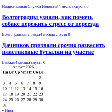
Национальная Служба Новостей
4 месяца спустя
0
Волгоградцы узнали, как помочь
собаке пережить стресс от переезда
Волгоградская правда
4 месяца спустя
0
Дачников призвали срочно развесить
пластиковые бутылки на участке
Lenta.ru
4 месяца спустя
0
Август 2026
Пн
Вт
Ср
Чт
Пт
Сб
Вс
1
2
3
4
5
6
7
8
9
10
11
12
13
14
15
16
17
18
19
20
21
22
23
24
25
26
27
28
29
30
31
« Июл