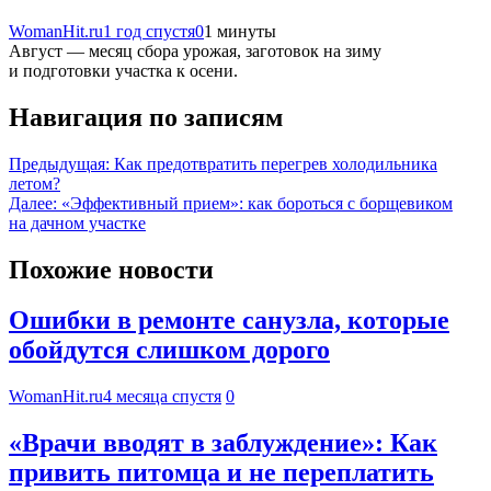
WomanHit.ru
1 год спустя
0
1 минуты
Август — месяц сбора урожая, заготовок на зиму
и подготовки участка к осени.
Навигация по записям
Предыдущая:
Как предотвратить перегрев холодильника
летом?
Далее:
«Эффективный прием»: как бороться с борщевиком
на дачном участке
Похожие новости
Ошибки в ремонте санузла, которые
обойдутся слишком дорого
WomanHit.ru
4 месяца спустя
0
«Врачи вводят в заблуждение»: Как
привить питомца и не переплатить