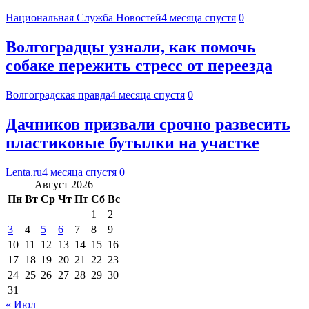
Национальная Служба Новостей
4 месяца спустя
0
Волгоградцы узнали, как помочь
собаке пережить стресс от переезда
Волгоградская правда
4 месяца спустя
0
Дачников призвали срочно развесить
пластиковые бутылки на участке
Lenta.ru
4 месяца спустя
0
Август 2026
Пн
Вт
Ср
Чт
Пт
Сб
Вс
1
2
3
4
5
6
7
8
9
10
11
12
13
14
15
16
17
18
19
20
21
22
23
24
25
26
27
28
29
30
31
« Июл