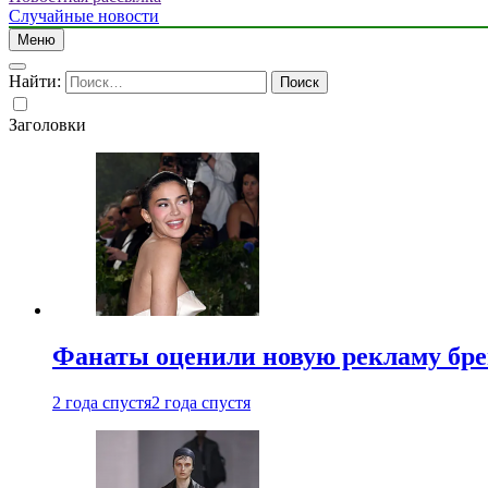
Случайные новости
Меню
Найти:
Заголовки
Фанаты оценили новую рекламу бре
2 года спустя
2 года спустя