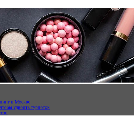
опинг в Москве
 чтобы удвоить турпоток
стов