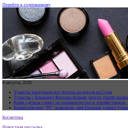
Перейти к содержимому
8 августа, 2026
Туристы раскупили все билеты на поезда из Сочи
Туристы с Ближнего Востока больше других тратят на ш
Коми сделала ставку на паломничество и этнофестивали,
Корреспондент “РГ” выяснила, чем Грозный удивит тури
Косметика
Новостная рассылка