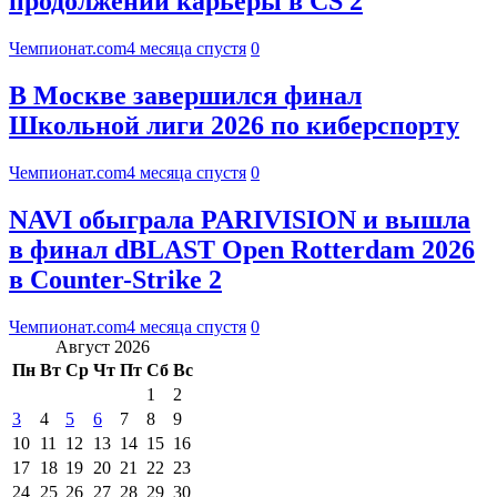
продолжении карьеры в CS 2
Чемпионат.com
4 месяца спустя
0
В Москве завершился финал
Школьной лиги 2026 по киберспорту
Чемпионат.com
4 месяца спустя
0
NAVI обыграла PARIVISION и вышла
в финал dBLAST Open Rotterdam 2026
в Counter-Strike 2
Чемпионат.com
4 месяца спустя
0
Август 2026
Пн
Вт
Ср
Чт
Пт
Сб
Вс
1
2
3
4
5
6
7
8
9
10
11
12
13
14
15
16
17
18
19
20
21
22
23
24
25
26
27
28
29
30