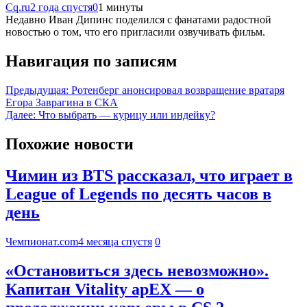
Cq.ru
2 года спустя
0
1 минуты
Недавно Иван Дипинс поделился с фанатами радостной
новостью о том, что его пригласили озвучивать фильм.
Навигация по записям
Предыдущая:
Ротенберг анонсировал возвращение вратаря
Егора Заврагина в СКА
Далее:
Что выбрать — курицу или индейку?
Похожие новости
Чимин из BTS рассказал, что играет в
League of Legends по десять часов в
день
Чемпионат.com
4 месяца спустя
0
«Остановиться здесь невозможно».
Капитан Vitality apEX — о