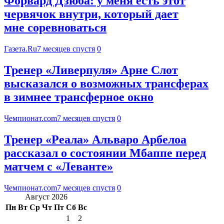
Форвард Дзюба: у меня есть этот
червячок внутри, который дает
мне соревноваться
Газета.Ru
7 месяцев спустя
0
Тренер «Ливерпуля» Арне Слот
высказался о возможных трансферах
в зимнее трансферное окно
Чемпионат.com
7 месяцев спустя
0
Тренер «Реала» Альваро Арбелоа
рассказал о состоянии Мбаппе перед
матчем с «Леванте»
Чемпионат.com
7 месяцев спустя
0
Август 2026
Пн
Вт
Ср
Чт
Пт
Сб
Вс
1
2