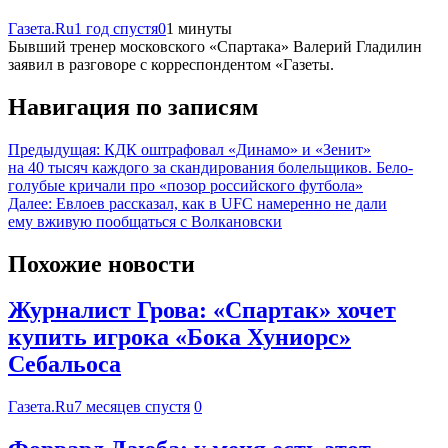
Газета.Ru
1 год спустя
0
1 минуты
Бывший тренер московского «Спартака» Валерий Гладилин
заявил в разговоре с корреспондентом «Газеты.
Навигация по записям
Предыдущая:
КДК оштрафовал «Динамо» и «Зенит»
на 40 тысяч каждого за скандирования болельщиков. Бело-
голубые кричали про «позор российского футбола»
Далее:
Евлоев рассказал, как в UFC намеренно не дали
ему вживую пообщаться с Волкановски
Похожие новости
Журналист Грова: «Спартак» хочет
купить игрока «Бока Хуниорс»
Себальоса
Газета.Ru
7 месяцев спустя
0