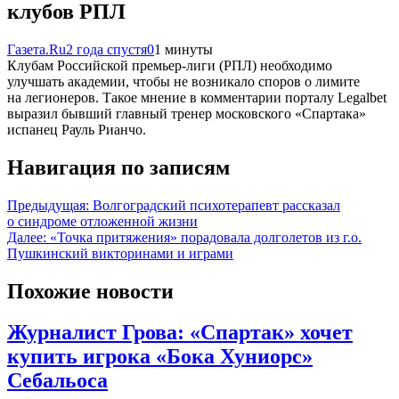
клубов РПЛ
Газета.Ru
2 года спустя
0
1 минуты
Клубам Российской премьер-лиги (РПЛ) необходимо
улучшать академии, чтобы не возникало споров о лимите
на легионеров. Такое мнение в комментарии порталу Legalbet
выразил бывший главный тренер московского «Спартака»
испанец Рауль Рианчо.
Навигация по записям
Предыдущая:
Волгоградский психотерапевт рассказал
о синдроме отложенной жизни
Далее:
«Точка притяжения» порадовала долголетов из г.о.
Пушкинский викторинами и играми
Похожие новости
Журналист Грова: «Спартак» хочет
купить игрока «Бока Хуниорс»
Себальоса