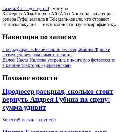
Газета.Ru
1 год спустя
0
1 минуты
Блогерша Айза-Лилуна Ай (Айза Анохина, экс-супруга
рэпера Гуфа) заявила в Telegram-канале, что страдает
от дискалькулии — неспособности изучать арифметику.
Навигация по записям
Предыдущая:
«Левое сборище»: отец Жанны Фриске
возмущен вечером памяти певицы
Далее:
Настя Ивлеева устроила пикантную фотосессию
в кабине трактора: «Деревенская»
Похожие новости
Продюсер раскрыл, сколько стоит
вернуть Андрея Губина на сцену:
сумма удивит
Super.ru
5 месяцев спустя
0