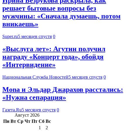
Ирина Безрукова раскрыла, как
решает бытовые вопросы без
мужчины: «Сначала думаешь, потом
вникаешь»
Super.ru
5 месяцев спустя
0
«Выслуга лет»: Агутин получил
награду «Концерт года», обойдя
«Интервидение»
Национальная Служба Новостей
5 месяцев спустя
0
Mona и Эльдар Джарахов расстались:
«Нужна сепарация»
Газета.Ru
5 месяцев спустя
0
Август 2026
Пн
Вт
Ср
Чт
Пт
Сб
Вс
1
2