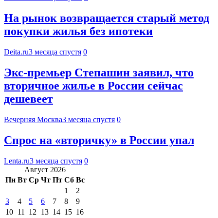
На рынок возвращается старый метод
покупки жилья без ипотеки
Deita.ru
3 месяца спустя
0
Экс-премьер Степашин заявил, что
вторичное жилье в России сейчас
дешевеет
Вечерняя Москва
3 месяца спустя
0
Спрос на «вторичку» в России упал
Lenta.ru
3 месяца спустя
0
Август 2026
Пн
Вт
Ср
Чт
Пт
Сб
Вс
1
2
3
4
5
6
7
8
9
10
11
12
13
14
15
16