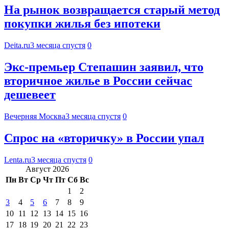
На рынок возвращается старый метод
покупки жилья без ипотеки
Deita.ru
3 месяца спустя
0
Экс-премьер Степашин заявил, что
вторичное жилье в России сейчас
дешевеет
Вечерняя Москва
3 месяца спустя
0
Спрос на «вторичку» в России упал
Lenta.ru
3 месяца спустя
0
Август 2026
Пн
Вт
Ср
Чт
Пт
Сб
Вс
1
2
3
4
5
6
7
8
9
10
11
12
13
14
15
16
17
18
19
20
21
22
23