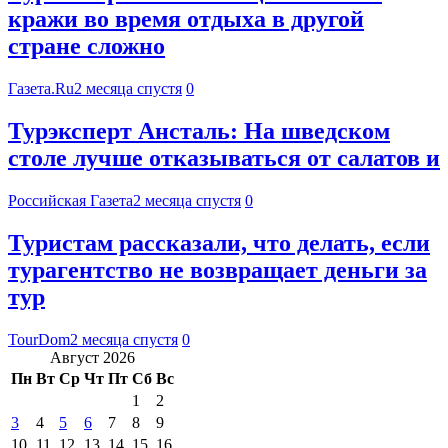
кражи во время отдыха в другой
стране сложно
Газета.Ru
2 месяца спустя
0
Турэксперт Ансталь: На шведском
столе лучше отказываться от салатов и
Российская Газета
2 месяца спустя
0
Туристам рассказали, что делать, если
турагентство не возвращает деньги за
тур
TourDom
2 месяца спустя
0
Август 2026
Пн
Вт
Ср
Чт
Пт
Сб
Вс
1
2
3
4
5
6
7
8
9
10
11
12
13
14
15
16