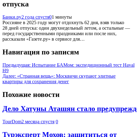
отпуска
Банки.ру
2 года спустя
0
1 минуты
Россияне в 2025 году могут отдохнуть 62 дня, взяв только
28 дней отпуска: один двухнедельный летом, а остальные —
перед государственными праздниками или после них,
рассказали «Газете.ру» в сервисе для…
Навигация по записям
Предыдущая:
Испытание БАМом: экспедиционный тест Haval
H9
Далее:
«Странная вещь»: Москвичи скупают элитные
квартиры для сохранения денег
Похожие новости
Дело Хатуны Аташян стало предупрежде
TourDom
2 месяца спустя
0
Турэксперт Мохов: защититься от