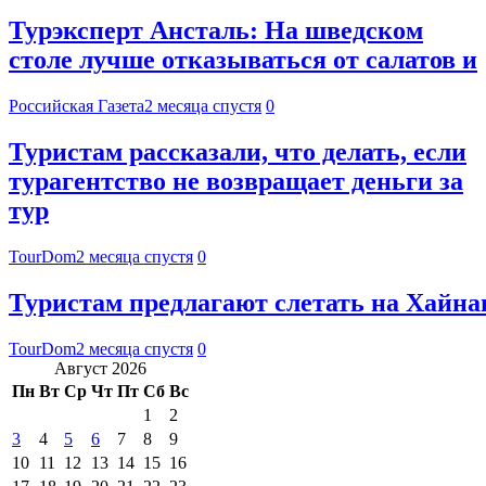
Турэксперт Ансталь: На шведском
столе лучше отказываться от салатов и
Российская Газета
2 месяца спустя
0
Туристам рассказали, что делать, если
турагентство не возвращает деньги за
тур
TourDom
2 месяца спустя
0
Туристам предлагают слетать на Хайнан
TourDom
2 месяца спустя
0
Август 2026
Пн
Вт
Ср
Чт
Пт
Сб
Вс
1
2
3
4
5
6
7
8
9
10
11
12
13
14
15
16