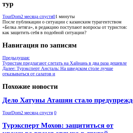
тур
TourDom
2 месяца спустя
0
1 минуты
После публикации о ситуации с казанским турагентством
«Белка летяга», в редакцию поступают вопросы от туристов:
как защитить себя в подобной ситуации?
Навигация по записям
Предыдущая:
Туристам предлагают слетать на Хайнань в два раза дешевле
Далее:
Турэксперт Ансталь: На шведском столе лучше
отказываться от салатов и
Похожие новости
Дело Хатуны Аташян стало предупрежде
TourDom
2 месяца спустя
0
Турэксперт Мохов: защититься от