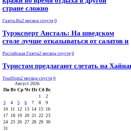
кражи во время отдыха в другой
стране сложно
Газета.Ru
2 месяца спустя
0
Турэксперт Ансталь: На шведском
столе лучше отказываться от салатов и
Российская Газета
2 месяца спустя
0
Туристам предлагают слетать на Хайнан
TourDom
2 месяца спустя
0
Август 2026
Пн
Вт
Ср
Чт
Пт
Сб
Вс
1
2
3
4
5
6
7
8
9
10
11
12
13
14
15
16
17
18
19
20
21
22
23
24
25
26
27
28
29
30
31